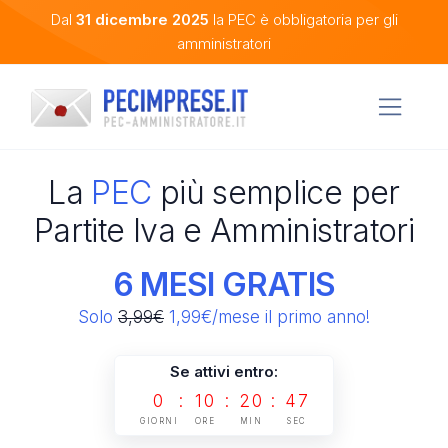
Dal
31 dicembre 2025
la PEC è obbligatoria per gli
amministratori
La
PEC
più semplice per
Partite Iva e Amministratori
6 MESI GRATIS
Solo
3,99€
1,99€/mese il primo anno!
Se attivi entro:
0
:
10
:
20
:
47
GIORNI
ORE
MIN
SEC